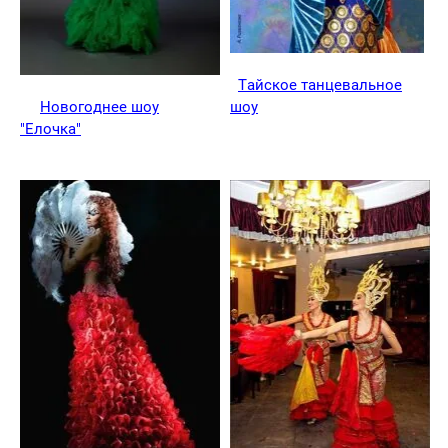
Тайское танцевальное
Новогоднее шоу
шоу
"Елочка"