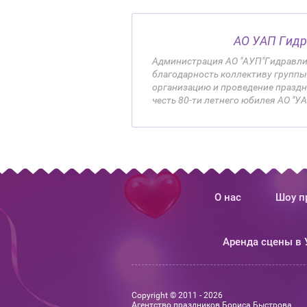
АО УАП Гид
Администрация АО "АУП"Гидравли
благодарность коллективу группы 
организацию и проведение празд
честь 80-ти летнего юбилея АО "У
О нас
Шоу п
Аренда сцены в 
Copyright © 2011 - 2026
Агентство праздников Бориса Быстрова