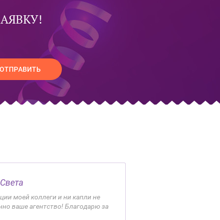
ЗАЯВКУ!
ОТПРАВИТЬ
Света
ции моей коллеги и ни капли не
но ваше агентство! Благодарю за