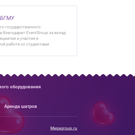
БГМУ
го государственного
 благодарит EventGroup за вклад
циатив и участие в
ой работе со студентами
вого оборудования
Аренда шатров
Megagroup.ru