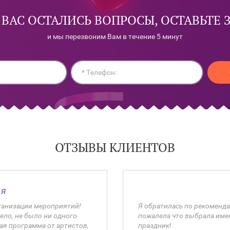
 ВАС ОСТАЛИСЬ ВОПРОСЫ, ОСТАВЬТЕ 
и мы перезвоним Вам в течение 5 минут
ОТЗЫВЫ КЛИЕНТОВ
ья
рганизации мероприятий!
Я обратилась по рекоменда
ело, не было ни одного
пожалела что выбрала имен
ая программа от артистов,
праздник!