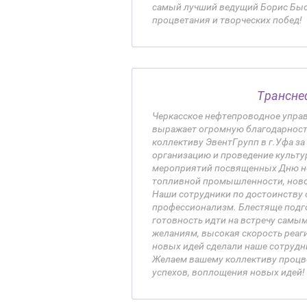
самый лучший ведущий Борис Быс
процветания и творческих побед!
Трансне
Черкасское нефтепроводное упра
выражает огромную благодарност
коллективу ЭвентГрупп в г.Уфа з
организацию и проведение культ
мероприятий посвященных Дню не
топливной промышленности, новом
Наши сотрудники по достоинству
профессионализм. Блестяще под
готовность идти на встречу сам
желаниям, высокая скорость реаг
новых идей сделали наше сотрудн
Желаем вашему коллективу процв
успехов, воплощения новых идей!