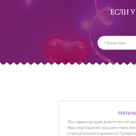
ЕСЛИ У
Натал
Это самое лучшее агентство по о
Наш корпоратив прошел очень вес
отрицательного момента! Суперск