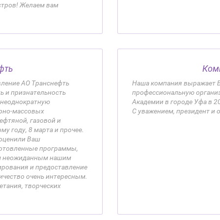
тров! Желаем вам
фть
Ком
вление АО Транснефть
Наша компания выражает В
ь и признательность
профессиональную организ
а неоднократную
Академии в городе Уфа в 20
урно-массовых
С уважением, президент и 
фтяной, газовой и
у году, 8 марта и прочее.
 оценили Ваш
готовленные программы,
ым неожиданным нашим
ирования и предоставление
ичество очень интересным.
етания, творческих