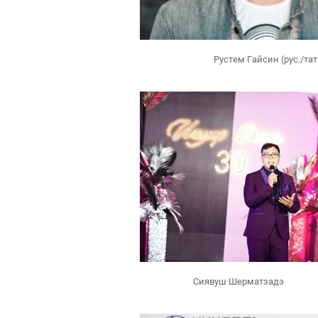
Рустем Гайсин (рус./тат
Сиявуш Шерматзадэ