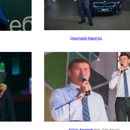
Дмитрий Каретко
Артур Амиров
(рус./тат.язык)