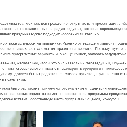
ет свадьба, юбилей, день рождение, открытие или презентация, либо
известных телевизионных и радио ведущих, которые зарекомендов
ивного праздника
нужно подходить особенно тщательно.
амых важных персон на празднике. Именно от ведущего зависит подач
роение и связывает элементы праздника воедино. Поэтому нужно з
 списка приоритетные варианты и, в конце концов,
заказать ведущего на
ваемым, желательно, чтобы это был известный телеведущий, шоу-мен,
в, с ним оговариваются нюансы
сценария мероприятия
, последова
дущему должен быть предоставлен список артистов, приглашенных на
я и пожелания.
лжна быть расписана поминутно, отступления от сценария новогоднег
 иметь запасные варианты замены-перестановки
программы праздник
должен вставить собственную часть программы: сценки, конкурсы.