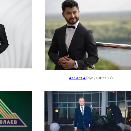
Азамат А.
(рус./анг.язык)