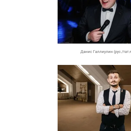
Данис Галлиулин (рус./тат.я