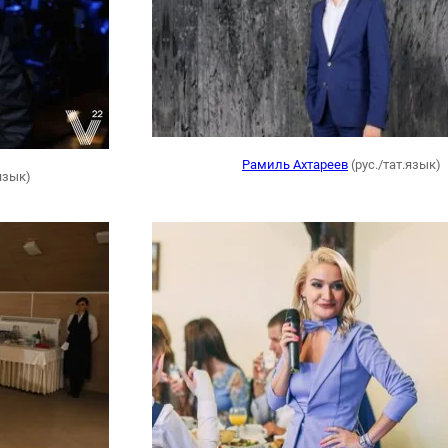
Рамиль Ахтареев
(рус./тат.язык)
зык)