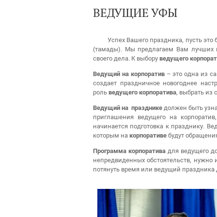
ВЕДУЩИЕ УФЫ
Успех Вашего праздника, пусть это буд
(тамады). Мы предлагаем Вам лучших 
своего дела. К выбору
ведущего корпорат
Ведущий на корпоратив
– это одна из с
создает праздничное новогоднее наст
роль
ведущего корпоратива
, выбрать из
Ведущий на празднике
должен быть узна
приглашения ведущего на корпорати
начинается подготовка к празднику. Ве
которым на
корпоративе
будут обращени
Программа корпоратива
для ведущего до
непредвиденных обстоятельств, нужно
потянуть время или ведущий праздника 