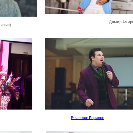
Дамир Амир
.язык)
Вячеслав Борисов